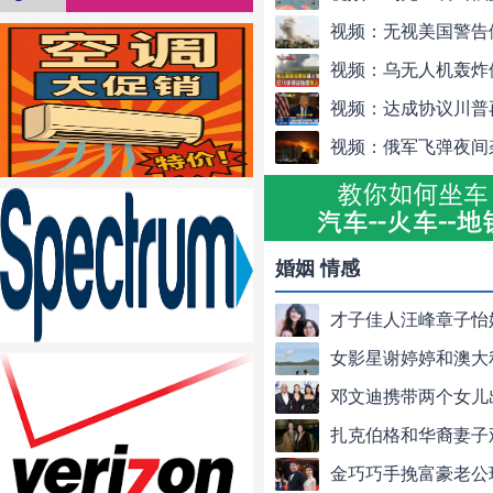
婚姻 情感
才子佳人汪峰章子怡
女影星谢婷婷和澳大
邓文迪携带两个女儿
扎克伯格和华裔妻子
金巧巧手挽富豪老公