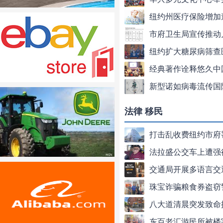
纽约州医疗保险增加
市府卫生局宣传推动
纽约扩大糖尿病筛查
经典著作诠释悠久中
新型诺如病毒流传国
法律 移民