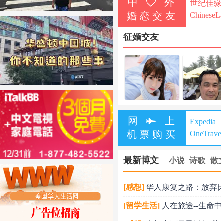
中
外
世纪佳
婚恋交友
ChineseL
征婚交友
网
上
Expedia
机票购买
OneTrave
最新博文
小说
诗歌
散
[感想]
华人康复之路：放弃
[留学生活]
人在旅途--生命