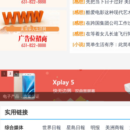
[感想]
先把当下日子过好 美
[感想]
酷爱电影这种现代艺
[感想]
在跨国集团公司工作
[感想]
在等着女儿长途飞行
[小说]
简单生活有序：此简
1
2
3
时尚潮流
实用链接
综合媒体
世界日報
星島日報
明报
美洲商報