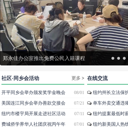
华人民代推动清洁彩虹公园志愿服务
1
2
3
社区·同乡会活动
在线交流
更多
>
开平同乡会举办颁发奖学金晚会
08/01
纽约州长立法保
美国连江同乡会举办善款交接会
07/21
单车外卖交通违
纽约市楼宇局开展走进社区活动
07/11
纽约提案最低时
费城侨学界华人社团庆祝丙午年
07/01
纽约新美国人热