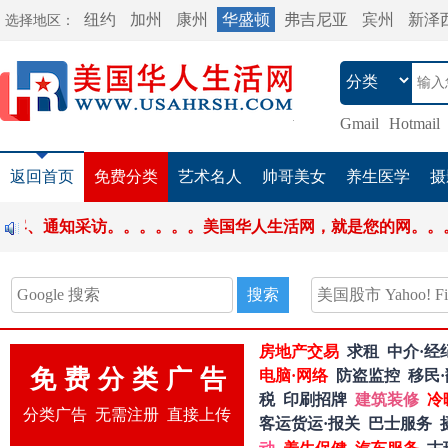
纽约
加州
康州
华盛顿
弗吉尼亚
宾州
新泽
选择地区：
Gmail
Hotmail
返回首页
免费分类
艺术名人
帅哥美女
养生医学
摄
写博客、通知采访。。。。。。美国华人生活网，就是您的
搜索
房地产交易
求租
中介·经
免费分类广告
电脑·网络
防盗监控
移民·
税
印刷招牌
建筑装修
冷
分类广告 无需注册 直接上传
客运货运·报关
巴士服务