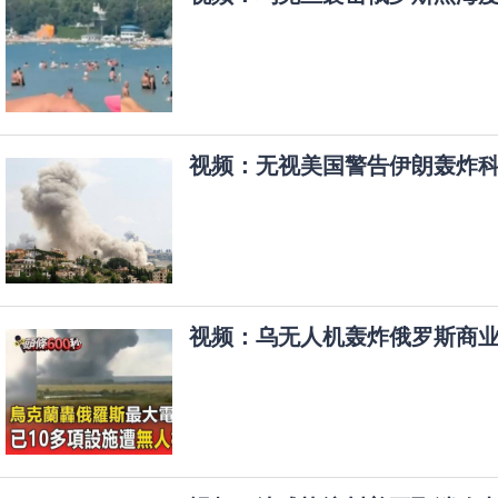
视频：无视美国警告伊朗轰炸
视频：乌无人机轰炸俄罗斯商