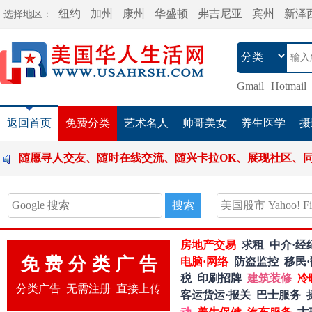
纽约
加州
康州
华盛顿
弗吉尼亚
宾州
新泽
选择地区：
Gmail
Hotmail
返回首页
免费分类
艺术名人
帅哥美女
养生医学
摄
在线交流、随兴卡拉OK、展现社区、同乡会风采。。。。
搜索
房地产交易
求租
中介·经
免费分类广告
电脑·网络
防盗监控
移民·
税
印刷招牌
建筑装修
冷
分类广告 无需注册 直接上传
客运货运·报关
巴士服务