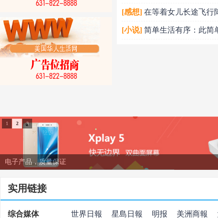
[感想]
在等着女儿长途飞行
[小说]
简单生活有序：此简
1
2
3
时尚潮流
实用链接
综合媒体
世界日報
星島日報
明报
美洲商報