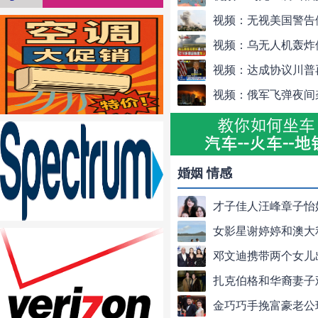
婚姻 情感
才子佳人汪峰章子怡
女影星谢婷婷和澳大
邓文迪携带两个女儿
扎克伯格和华裔妻子
金巧巧手挽富豪老公