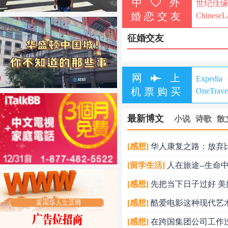
中
外
世纪佳
婚恋交友
ChineseL
征婚交友
网
上
Expedia
机票购买
OneTrave
最新博文
小说
诗歌
散
[感想]
华人康复之路：放弃
[留学生活]
人在旅途--生命
[感想]
先把当下日子过好 美
[感想]
酷爱电影这种现代艺
[感想]
在跨国集团公司工作