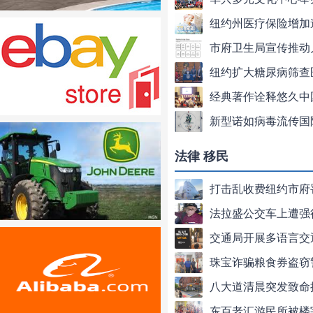
纽约州医疗保险增加
市府卫生局宣传推动
纽约扩大糖尿病筛查
经典著作诠释悠久中
新型诺如病毒流传国
法律 移民