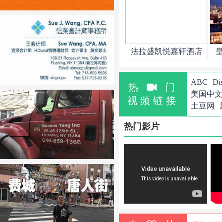
法拉盛凯悦嘉轩酒店
ABC
Di
热
门
美国中
视频链接
土豆网
热门影片