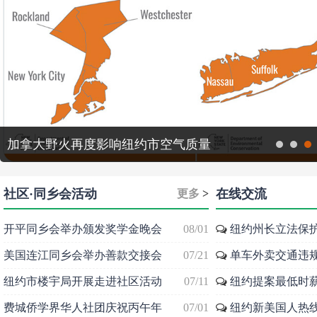
天景中心有人持枪入室大批警力到场
1
2
3
社区·同乡会活动
在线交流
更多
>
开平同乡会举办颁发奖学金晚会
08/01
纽约州长立法保
美国连江同乡会举办善款交接会
07/21
单车外卖交通违
纽约市楼宇局开展走进社区活动
07/11
纽约提案最低时
费城侨学界华人社团庆祝丙午年
07/01
纽约新美国人热