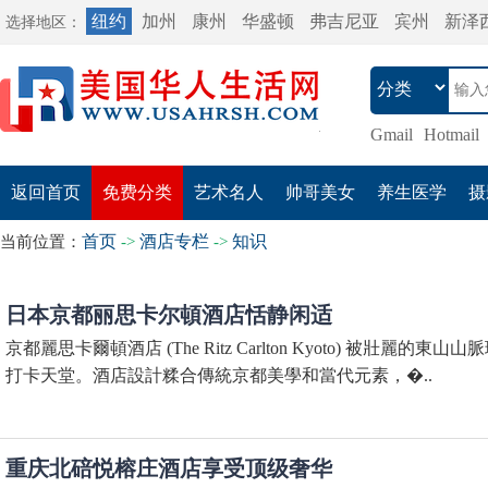
纽约
加州
康州
华盛顿
弗吉尼亚
宾州
新泽
选择地区：
Gmail
Hotmail
返回首页
免费分类
艺术名人
帅哥美女
养生医学
摄
首页
酒店专栏
知识
当前位置：
->
->
日本京都丽思卡尔頓酒店恬静闲适
京都麗思卡爾頓酒店 (The Ritz Carlton Kyoto) 被壯麗的東
打卡天堂。酒店設計糅合傳統京都美學和當代元素，�..
重庆北碚悦榕庄酒店享受顶级奢华