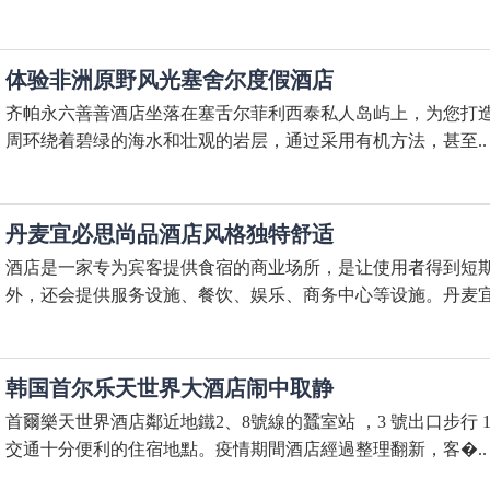
体验非洲原野风光塞舍尔度假酒店
齐帕永六善善酒店坐落在塞舌尔菲利西泰私人岛屿上，为您打造
周环绕着碧绿的海水和壮观的岩层，通过采用有机方法，甚至..
丹麦宜必思尚品酒店风格独特舒适
酒店是一家专为宾客提供食宿的商业场所，是让使用者得到短
外，还会提供服务设施、餐饮、娱乐、商务中心等设施。丹麦宜.
韩国首尔乐天世界大酒店闹中取静
首爾樂天世界酒店鄰近地鐵2、8號線的蠶室站 ，3 號出口步行
交通十分便利的住宿地點。疫情期間酒店經過整理翻新，客�..