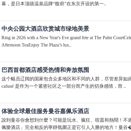
幕，是日本顶级温泉品牌“馥府”在东京开设的第一..
中央公园大酒店欣赏城市绿地美景
Ring in 2026 with a New Year's Eve grand fete at The Palm CourtCel
Afternoon TeaEnjoy The Plaza’s lux..
巴西首都酒店感受热情和奔放氛围
这个幅员辽阔的国家包含众多地区和不同的人群，尽管差异如
cafuné 是作为一个紧密社区之一部分而产生的切身感情，而 ..
体验全球最佳服务曼谷嘉佩乐酒店
說到曼谷你會想到什麼？可能是玩水、瘋狂、喧囂和熱鬧！不
佩樂酒店」完全相反的寧靜氛圍正是它引人入勝的地方！曼谷�.