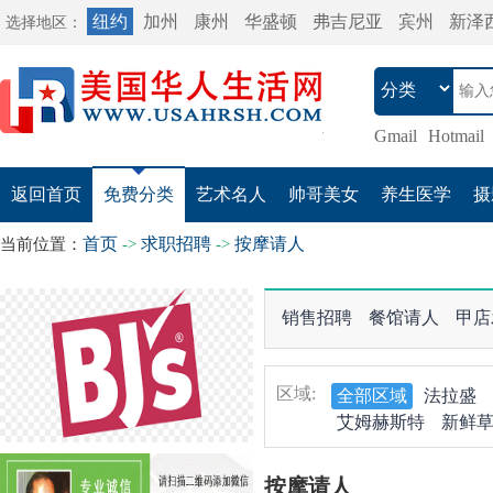
纽约
加州
康州
华盛顿
弗吉尼亚
宾州
新泽
选择地区：
Gmail
Hotmail
返回首页
免费分类
艺术名人
帅哥美女
养生医学
摄
首页
求职招聘
按摩请人
当前位置：
->
->
销售招聘
餐馆请人
甲店
区域:
全部区域
法拉盛
艾姆赫斯特
新鲜
按摩请人