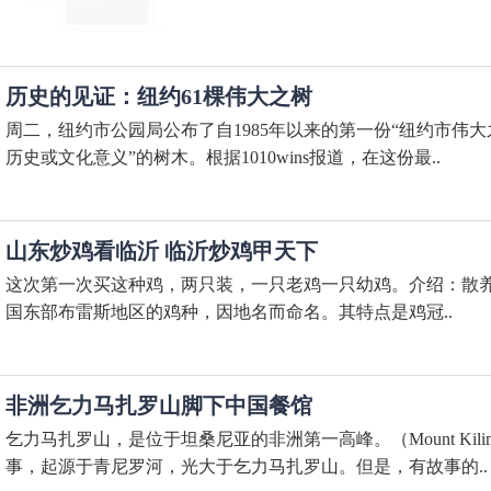
历史的见证：纽约61棵伟大之树
周二，纽约市公园局公布了自1985年以来的第一份“纽约市伟
历史或文化意义”的树木。根据1010wins报道，在这份最..
山东炒鸡看临沂 临沂炒鸡甲天下
这次第一次买这种鸡，两只装，一只老鸡一只幼鸡。介绍：散养走地蓝脚鸡
国东部布雷斯地区的鸡种，因地名而命名。其特点是鸡冠..
非洲乞力马扎罗山脚下中国餐馆
乞力马扎罗山，是位于坦桑尼亚的非洲第一高峰。（Mount Kil
事，起源于青尼罗河，光大于乞力马扎罗山。但是，有故事的..