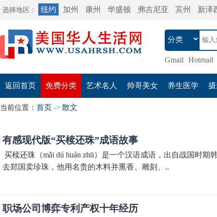
纽约
加州
康州
华盛顿
弗吉尼亚
宾州
新泽
选择地区：
Gmail
Hotmail
返回首页
免费分类
艺术名人
帅哥美女
养生医学
摄
首页
散文
当前位置：
->
有感现代版“买椟还珠”成语故事
买椟还珠（mǎi dú huán zhū）是一个汉语成语，出自战
去郑国卖珍珠，他用名贵的木料并熏香、雕刻、..
职场公司博弈专利产权十年经历