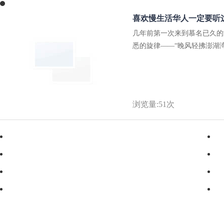
喜欢慢生活华人一定要听
几年前第一次来到慕名已久的
悉的旋律——“晚风轻拂澎湖湾
浏览量:51次
·
2025年总结走过的路和读过的书
·
文化差异屏障人际之间最远距离
·
叹人生短暂关键在善于利用时间
·
2025年阿里巴巴-速卖通网上收新人员