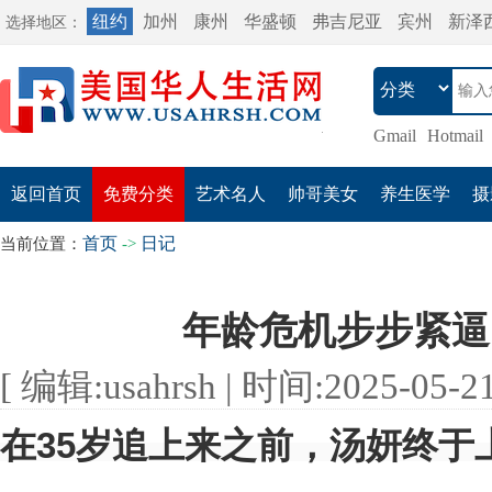
纽约
加州
康州
华盛顿
弗吉尼亚
宾州
新泽
选择地区：
Gmail
Hotmail
返回首页
免费分类
艺术名人
帅哥美女
养生医学
摄
首页
日记
当前位置：
->
年龄危机步步紧逼
[ 编辑:usahrsh | 时间:2025-05-21 
在35岁追上来之前，汤妍终于