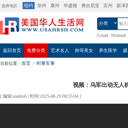
纽约
加州
康州
华盛顿
弗吉尼亚
宾州
新泽
选择地区：
Gmail
Hotmail
返回首页
免费分类
艺术名人
帅哥美女
养生医学
摄
首页
时事军事
当前位置：
->
视频：乌军出动无人
[ 编辑:usahrsh | 时间:2025-08-29 08:55:04 ]