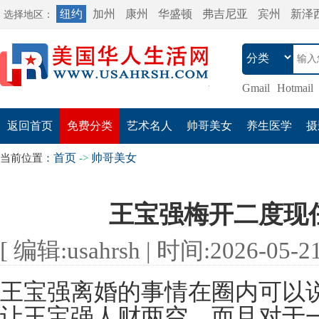
纽约
加州
康州
华盛顿
弗吉尼亚
宾州
新泽
选择地区：
Gmail
Hotmail
返回首页
免费分类
艺术名人
帅哥美女
养生医学
摄
首页
帅哥美女
当前位置：
->
王宝强梅开二度现
[ 编辑:usahrsh | 时间:2026-05-21 
王宝强离婚的事情在圈内可以
让王宝强人财两空，而且对于