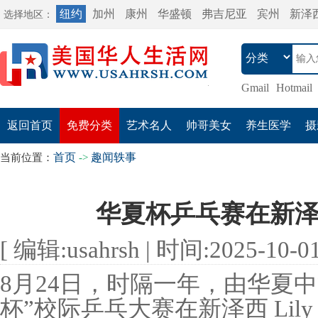
纽约
加州
康州
华盛顿
弗吉尼亚
宾州
新泽
选择地区：
Gmail
Hotmail
返回首页
免费分类
艺术名人
帅哥美女
养生医学
摄
首页
趣闻轶事
当前位置：
->
华夏杯乒乓赛在新
[ 编辑:usahrsh | 时间:2025-10-01 
8月24日，时隔一年，由华夏
杯”校际乒乓大赛在新泽西 Lily