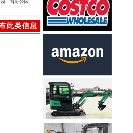
丘园
雷哥公园
布此类信息