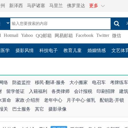
宾州
新泽西
马萨诸塞
马里兰
佛罗里达
更多
l
Hotmail
Yahoo
Facebook
Twitter
QQ邮箱
网易邮箱
微信
生医学
摄影风情
科技电子
教育儿童
婚姻情感
文艺体
·网络
防盗监控
移民·翻译·服务
大小搬家
电召车
考牌练
财
留学签证
入籍福利
各类律师
会计报税
印刷招牌
建
水算命
家政·介绍所
老年中心
月子中心·催乳
配钥匙·开锁
报关
巴士服务
其它
摄影录像