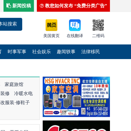
新闻投稿
教您如何发布 “免费分类广告”
美国黄页
在线翻译
二维码
育
时事军事
社会娱乐
趣闻轶事
法律移民
车
家庭旅馆
筑装修
冷暖水电
改服装·修鞋子