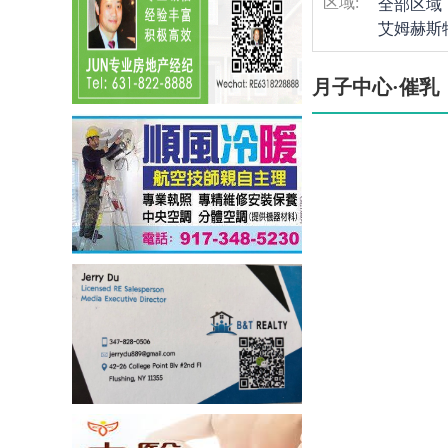
区域:
全部区域
艾姆赫斯
月子中心·催乳