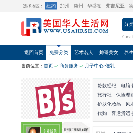
纽约
加州
康州
华盛顿
弗吉尼亚
选择地区：
Gmai
返回首页
免费分类
艺术名人
帅哥美女
养
首页
商务服务
月子中心·催乳
当前位置：
->
->
贷款经纪
电脑
旅行社
保险理
护肤化妆品
风
代购
客运货运·