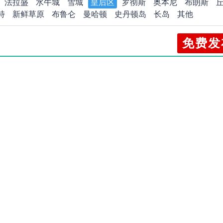
法拉盛
水牛城
雪城
皇后区
罗彻斯
奥本尼
布朗斯
特
新鲜草原
布鲁仑
曼哈顿
史丹顿岛
长岛
其他
免费发