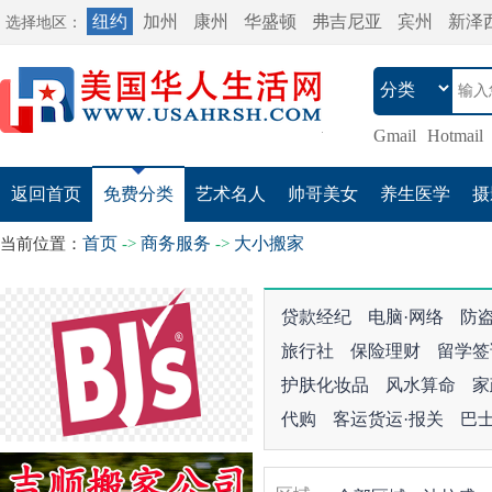
纽约
加州
康州
华盛顿
弗吉尼亚
宾州
新泽
选择地区：
Gmail
Hotmail
返回首页
免费分类
艺术名人
帅哥美女
养生医学
摄
首页
商务服务
大小搬家
当前位置：
->
->
贷款经纪
电脑·网络
防
旅行社
保险理财
留学签
护肤化妆品
风水算命
家
代购
客运货运·报关
巴