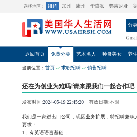
纽约
加州
康州
华盛顿
弗吉尼亚
选择地区：
Gmai
返回首页
免费分类
艺术名人
帅哥美女
养
首页
求职招聘
销售招聘
当前位置：
->
->
还在为创业为难吗!请来跟我们一起合作吧
发布时间:
2024-05-19 22:45:20
有效日期:不限
我们是一家进出口公司，现因业务扩展，特招聘兼职
要求：
1，有英语语言基础；