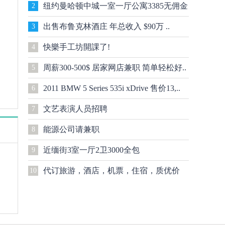
纽约曼哈顿中城一室一厅公寓3385无佣金
2
吧
出售布鲁克林酒庄 年总收入 $90万 ..
3
快樂手工坊開課了!
4
周薪300-500$ 居家网店兼职 简单轻松好..
5
2011 BMW 5 Series 535i xDrive 售价13,..
6
文艺表演人员招聘
7
能源公司请兼职
8
近缅街3室一厅2卫3000全包
9
代订旅游，酒店，机票，住宿，质优价
10
佳..