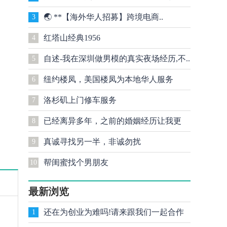
🌏 **【海外华人招募】跨境电商..
3
红塔山经典1956
4
自述-我在深圳做男模的真实夜场经历,不..
5
纽约楼凤，美国楼凤为本地华人服务
6
洛杉矶上门修车服务​
7
已经离异多年，之前的婚姻经历让我更
8
真诚寻找另一半，非诚勿扰
9
加..
帮闺蜜找个男朋友
10
最新浏览
还在为创业为难吗!请来跟我们一起合作
1