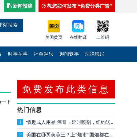
新闻投稿
教您如何发布 “免费分类广告”
美国黄页
在线翻译
二维码
育
时事军事
社会娱乐
趣闻轶事
法律移民
免费发布此类信息
顶一下
热门信息
情趣成人用品 伟哥，延时喷剂，纽约送..
1
美国在哪买芙蓉王？上“烟市”国烟都在..
2