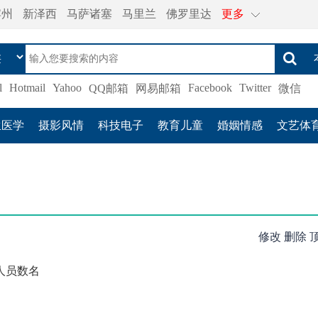
宾州
新泽西
马萨诸塞
马里兰
佛罗里达
更多
l
Hotmail
Yahoo
Facebook
Twitter
QQ邮箱
网易邮箱
微信
生医学
摄影风情
科技电子
教育儿童
婚姻情感
文艺体
修改
删除
人员数名