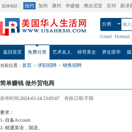
纽约
加州
康州
华盛顿
弗吉尼亚
宾州
新泽
选择地区：
Gmail
Hotmail
返回首页
免费分类
艺术名人
帅哥美女
养生医学
摄
首页
求职招聘
销售招聘
当前位置：
->
->
简单赚钱 做外贸电商
发布时间:
2024-03-24 23:05:07
有效日期:不限
要求：
1- 自备Account
2- 精通英语，国语。