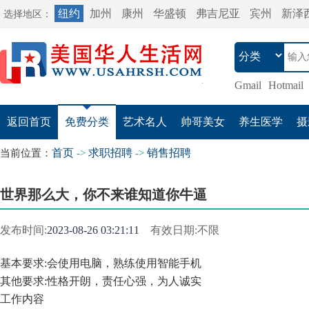
纽约
加州
康州
华盛顿
弗吉尼亚
宾州
新泽
选择地区：
Gmail
Hotmail
返回首页
免费分类
艺术名人
帅哥美女
养生医学
摄
首页
求职招聘
销售招聘
当前位置：
->
->
世界那么大，你不来谁知道你牛逼
发布时间:
2023-08-26 03:21:11
有效日期:不限
基本要求:会使用电脑，熟练使用智能手机
其他要求:性格开朗，责任心强，为人诚实
工作内容