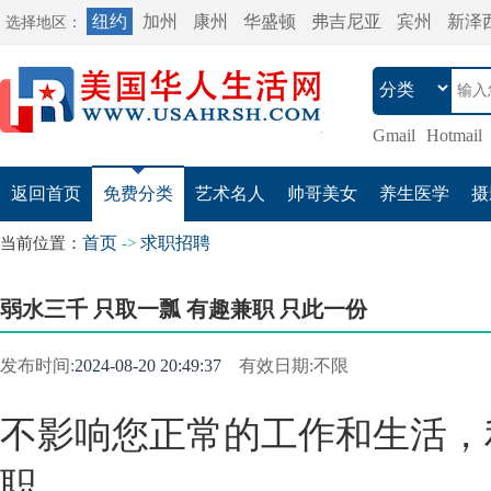
纽约
加州
康州
华盛顿
弗吉尼亚
宾州
新泽
选择地区：
Gmail
Hotmail
返回首页
免费分类
艺术名人
帅哥美女
养生医学
摄
首页
求职招聘
当前位置：
->
弱水三千 只取一瓢 有趣兼职 只此一份
发布时间:
2024-08-20 20:49:37
有效日期:不限
不影响您正常的工作和生活，
职。