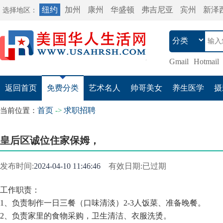
纽约
加州
康州
华盛顿
弗吉尼亚
宾州
新泽
选择地区：
Gmail
Hotmail
返回首页
免费分类
艺术名人
帅哥美女
养生医学
摄
首页
求职招聘
当前位置：
->
皇后区诚位住家保姆，
发布时间:
2024-04-10 11:46:46
有效日期:已过期
工作职责：
1、负责制作一日三餐（口味清淡）2-3人饭菜、准备晚餐。
2、负责家里的食物采购，卫生清洁、衣服洗烫。