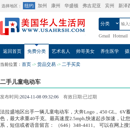
纽约
加州
康州
华盛顿
弗吉尼亚
宾州
新泽
选择地区：
Gmail
Hotmail
返回首页
免费分类
艺术名人
帅哥美女
养生医学
摄
首页
货品交易
二手买卖
当前位置：
->
->
二手儿童电动车
发布时间:
2024-11-08 09:32:06
有效日期:已过期
法拉盛地区出手一辆儿童电动车，大奔Logo，450 GL。
色，最大承重40千克。最高速度2.5mph,快速起步加速，让
系，短信或者语音留言： （646）348-4411。 可以在网上