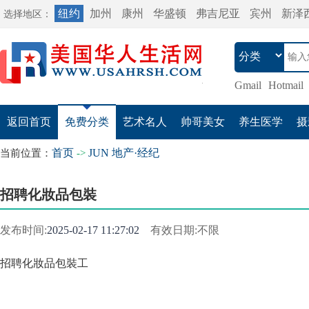
纽约
加州
康州
华盛顿
弗吉尼亚
宾州
新泽
选择地区：
Gmail
Hotmail
返回首页
免费分类
艺术名人
帅哥美女
养生医学
摄
首页
JUN 地产·经纪
当前位置：
->
招聘化妝品包裝
发布时间:
2025-02-17 11:27:02
有效日期:不限
招聘化妝品包裝工