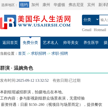
纽约
加州
康州
华盛顿
弗吉尼亚
宾州
新泽
选择地区：
Gmail
Hotmail
返回首页
免费分类
艺术名人
帅哥美女
养生医学
摄
首页
求职招聘
求职·招聘
当前位置：
->
->
群演 · 温婉角色
发布时间:
2025-09-12 13:32:52
有效日期:已过期
本剧组现诚招群演，拍摄地点在本地。
工作内容：参与影视剧组群众场景表演，无需经验
薪资待遇：日薪 $150–280（视项目与场景而定），提供餐饮