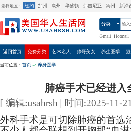
纽约
加州
康州
华盛顿
弗吉尼亚
宾州
新泽
选择地区：
Gmail
Hotmail
返回首页
免费分类
艺术名人
帅哥美女
养生医学
摄
首页
养身医学
当前位置：
->
肺癌手术已经进入
[ 编辑:usahrsh | 时间:2025-11-21 
外科手术是可切除肺癌的首选
不少人都会联想到开胸那“血淋