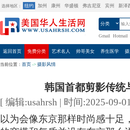
纽约
加州
康州
华盛顿
弗吉尼亚
宾州
新泽
选择地区：
Gmail
Hotmail
返回首页
免费分类
艺术名人
帅哥美女
养生医学
摄
首页
摄影风情
当前位置：
->
韩国首都剪影传统
[ 编辑:usahrsh | 时间:2025-09-01 
以为会像东京那样时尚感十足