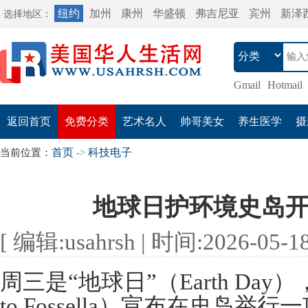
纽约
加州
康州
华盛顿
弗吉尼亚
宾州
新泽
选择地区：
Gmail
Hotmail
返回首页
免费分类
艺术名人
帅哥美女
养生医学
摄
首页
科技电子
当前位置：
->
地球日护环境史岛
[ 编辑:usahrsh | 时间:2026-05-18 
周三是“地球日”（Earth Da
to Fossella）宣布在史岛