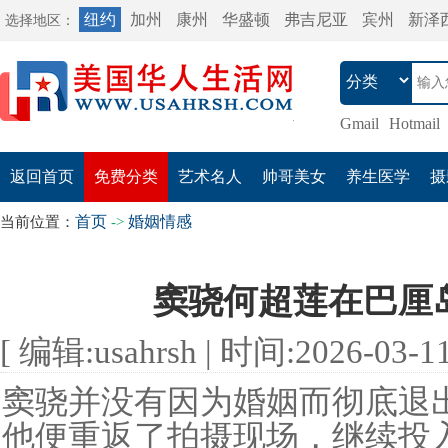
纽约
加州
康州
华盛顿
弗吉尼亚
宾州
新泽
选择地区：
Gmail
Hotmail
返回首页
免费分类
艺术名人
帅哥美女
养生医学
摄
首页
婚姻情感
当前位置：
->
窦骁何超莲在巴厘
[ 编辑:usahrsh | 时间:2026-03-11 
窦骁并没有因为婚姻而彻底退
他便重返了拍摄现场，继续投