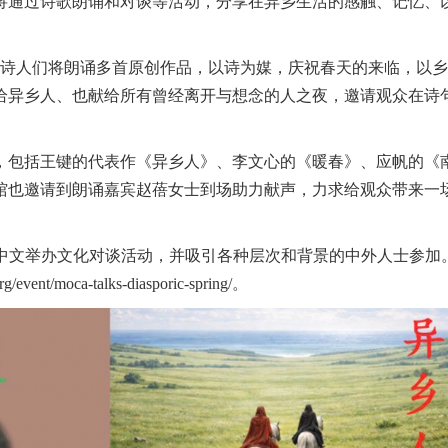
将通过诗歌朗诵和对谈等活动，分享在异乡生活的感触、记忆、
“诗人们将朗诵多首原创作品，以诗为媒，庆祝春天的来临，以
给异乡人、也献给所有曾经离开与想念的人之夜，邀请观众在诗
，包括王键的代表作《异乡人》、李文心的《暖春》、应帆的《
馆也邀请到朗诵嘉宾赵蓓女士到场助力献声，力求给观众带来一
以中文举办文化对谈活动，并吸引各种层次和背景的中外人士参加
/moca-talks-diasporic-spring/。