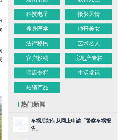
以及诗歌写
科技电子
摄影风情
乡音乡情抚慰长
养身医学
帅哥美女
句之间，找到
法律移民
艺术名人
南京一夜》、
客户投稿
房地产专栏
场高质量的中
酒店专栏
生活常识
。民众可前往
热销产品
热门新闻
车祸后如何从网上申請「警察车祸报
告」