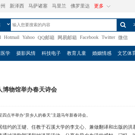
宾州
新泽西
马萨诸塞
马里兰
佛罗里达
更多
l
Hotmail
Yahoo
Facebook
Twitter
QQ邮箱
网易邮箱
微信
生医学
摄影风情
科技电子
教育儿童
婚姻情感
文艺体
人博物馆举办春天诗会
点至四点半举办“异乡人的春天”主题马年新春诗会。
居纽约的王键、任教于石溪大学的李文心、兼做翻译和出版的洪