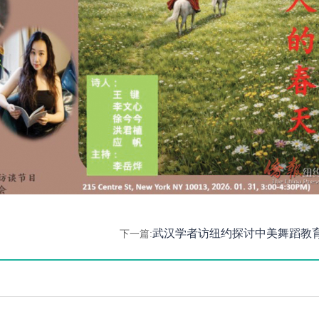
武汉学者访纽约探讨中美舞蹈教
下一篇: