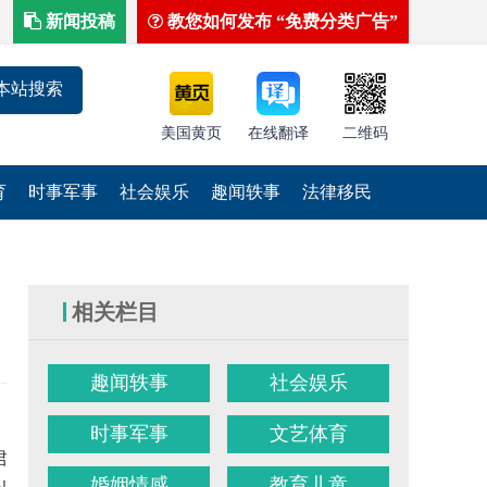
新闻投稿
教您如何发布 “免费分类广告”
美国黄页
在线翻译
二维码
育
时事军事
社会娱乐
趣闻轶事
法律移民
相关栏目
趣闻轶事
社会娱乐
时事军事
文艺体育
君植、青年艺
婚姻情感
教育儿童