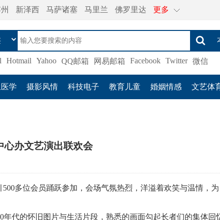
宾州
新泽西
马萨诸塞
马里兰
佛罗里达
更多
l
Hotmail
Yahoo
Facebook
Twitter
QQ邮箱
网易邮箱
微信
生医学
摄影风情
科技电子
教育儿童
婚姻情感
文艺体
中心办文艺演出联欢会
引500多位会员踊跃参加，会场气氛热烈，洋溢着欢笑与温情，为
80年代的怀旧图片与生活片段，熟悉的画面勾起长者们的集体回