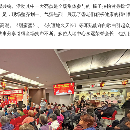
共鸣。活动其中一大亮点是全场集体参与的“椅子拍拍健身操”环
十足，现场整齐划一、气氛热烈，展现了耆老们积极健康的精神
向高潮。《甜蜜蜜》、《友谊地久天长》等耳熟能详的歌曲引起
故事分享引得全场笑声不断。多位人瑞中心永远荣誉会长，包括