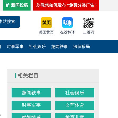
新闻投稿
教您如何发布 “免费分类广告”
美国黄页
在线翻译
二维码
育
时事军事
社会娱乐
趣闻轶事
法律移民
相关栏目
趣闻轶事
社会娱乐
时事军事
文艺体育
忆，不少人一
婚姻情感
教育儿童