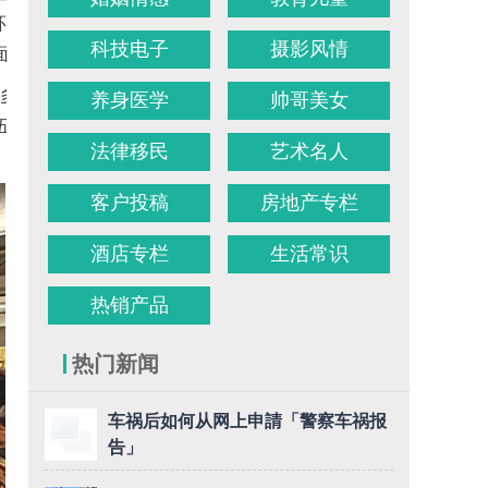
节。500多位
科技电子
摄影风情
面貌。
众多长者主动伴
养身医学
帅哥美女
伍文遂、陈逸
法律移民
艺术名人
客户投稿
房地产专栏
酒店专栏
生活常识
热销产品
热门新闻
车祸后如何从网上申請「警察车祸报
告」