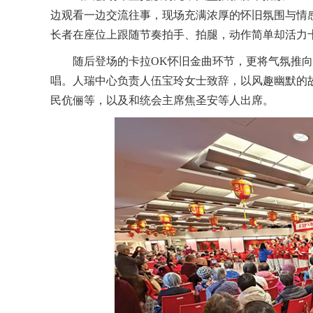
边观看一边交流往事，现场充满浓厚的怀旧氛围与情感
长者在座位上跟随节奏拍手、拍腿，动作简单却活力
随后登场的卡拉OK怀旧金曲环节，更将气氛推
唱。人瑞中心负责人伍宝玲女士致辞，以风趣幽默的
民伉俪等，以及和统会主席焦圣安等人出席。