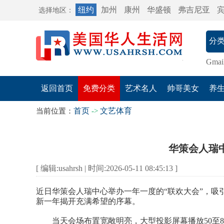
纽约
加州
康州
华盛顿
弗吉尼亚
选择地区：
Gmai
返回首页
免费分类
艺术名人
帅哥美女
养
首页
文艺体育
当前位置：
->
华策会人瑞
[ 编辑:usahrsh | 时间:2026-05-11 08:45:13 ]
近日华策会人瑞中心举办一年一度的“联欢大会”，吸
新一年揭开充满希望的序幕。
当天会场布置宽敞明亮，大型投影屏幕播放50至