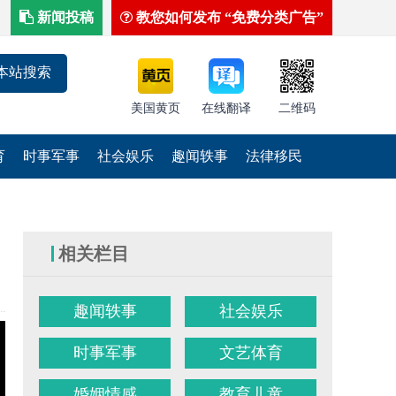
新闻投稿
教您如何发布 “免费分类广告”
美国黄页
在线翻译
二维码
育
时事军事
社会娱乐
趣闻轶事
法律移民
相关栏目
趣闻轶事
社会娱乐
时事军事
文艺体育
婚姻情感
教育儿童