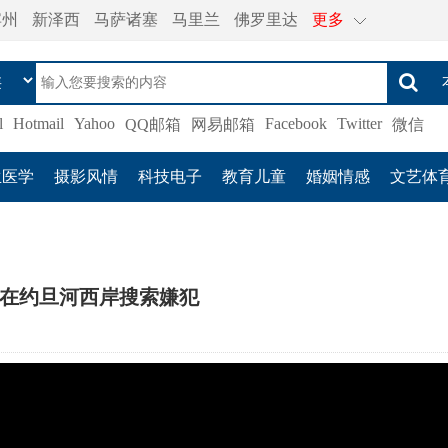
宾州
新泽西
马萨诸塞
马里兰
佛罗里达
更多
l
Hotmail
Yahoo
Facebook
Twitter
QQ邮箱
网易邮箱
微信
生医学
摄影风情
科技电子
教育儿童
婚姻情感
文艺体
在约旦河西岸搜索嫌犯