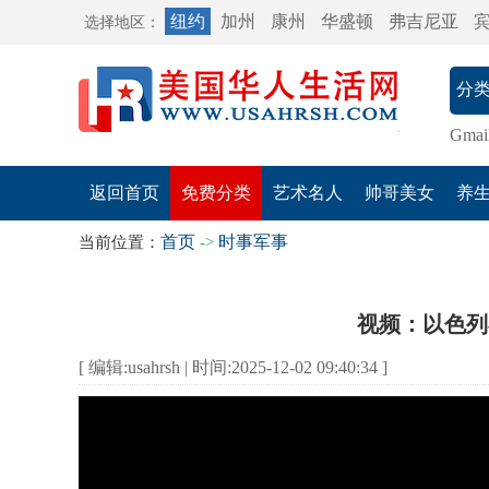
纽约
加州
康州
华盛顿
弗吉尼亚
选择地区：
Gmai
返回首页
免费分类
艺术名人
帅哥美女
养
首页
时事军事
当前位置：
->
视频：以色列
[ 编辑:usahrsh | 时间:2025-12-02 09:40:34 ]