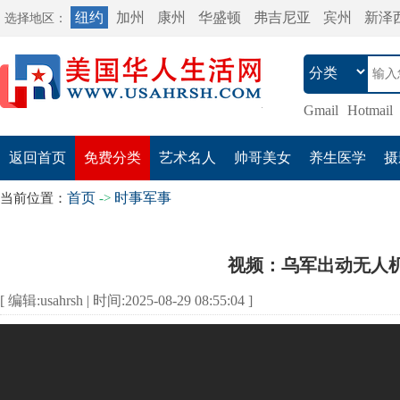
纽约
加州
康州
华盛顿
弗吉尼亚
宾州
新泽
选择地区：
Gmail
Hotmail
返回首页
免费分类
艺术名人
帅哥美女
养生医学
摄
首页
时事军事
当前位置：
->
视频：乌军出动无人
[ 编辑:usahrsh | 时间:2025-08-29 08:55:04 ]