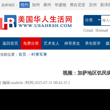
纽约
加州
康州
华盛顿
弗吉尼亚
宾州
新泽
选择地区：
Gmail
Hotmail
返回首页
免费分类
艺术名人
帅哥美女
养生医学
摄
首页
时事军事
当前位置：
->
视频：加萨地区饥民
[ 编辑:usahrsh | 时间:2025-07-31 08:42:35 ]