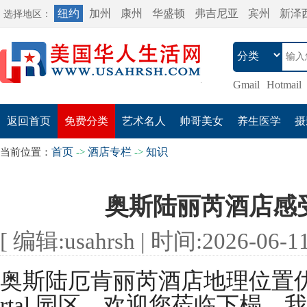
纽约
加州
康州
华盛顿
弗吉尼亚
宾州
新泽
选择地区：
Gmail
Hotmail
返回首页
免费分类
艺术名人
帅哥美女
养生医学
摄
首页
酒店专栏
知识
当前位置：
->
->
奥斯陆丽芮酒店感
[ 编辑:usahrsh | 时间:2026-06-11 
奥斯陆厄肯丽芮酒店地理位置优越，
rtal 园区，欢迎您莅临下榻