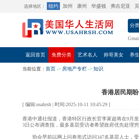
纽约
加州
康州
华盛顿
弗吉尼亚
选择地区：
Gmai
返回首页
免费分类
艺术名人
帅哥美女
养
首页
房地产专栏
知识
当前位置：
->
->
香港居民期盼
[ 编辑:usahrsh | 时间:2025-10-11 10:45:29 ]
香港中通社报道，香港特区行政长官李家超将在9月发
3日公布调查指，最多基层受访者希望政府优先处理
协会早前以网上问卷形式访问347名基层人士，受