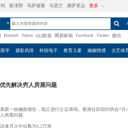
宾州
新泽西
马萨诸塞
马里兰
佛罗里达
更多
l
Hotmail
Yahoo
Facebook
Twitter
QQ邮箱
网易邮箱
微信
生医学
摄影风情
科技电子
教育儿童
婚姻情感
文艺体
优先解决穷人房屋问题
表新一份施政报告，现正进行公众谘询。香港社区组织协会7月1
穷人房屋问题。
访者月入中位数为1.2万港