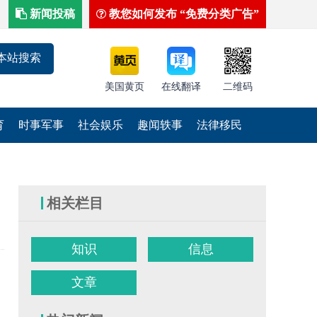
新闻投稿
教您如何发布 “免费分类广告”
美国黄页
在线翻译
二维码
育
时事军事
社会娱乐
趣闻轶事
法律移民
相关栏目
知识
信息
文章