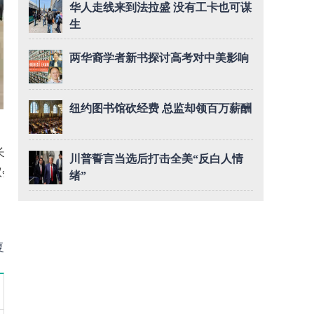
华人走线来到法拉盛 没有工卡也可谋
生
两华裔学者新书探讨高考对中美影响
纽约图书馆砍经费 总监却领百万薪酬
长欧德思（Adr
川普誓言当选后打击全美“反白人情
议会，60万来
绪”
复