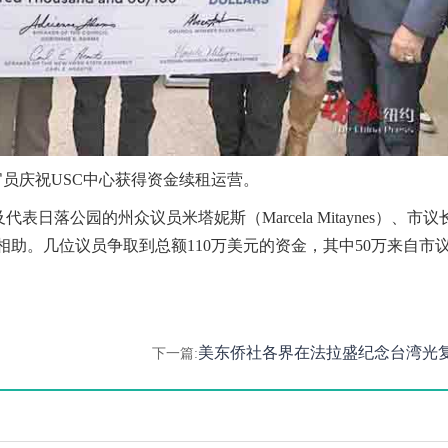
员庆祝USC中心获得资金续租运营。
及代表日落公园的州众议员米塔妮斯（Marcela Mitaynes）、市议
lés）出手相助。几位议员争取到总额110万美元的资金，其中50万来自市
美东侨社各界在法拉盛纪念台湾光
下一篇: