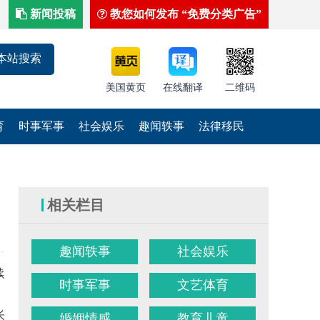
新闻投稿
教您如何发布 “免费分类广告”
美国黄页
在线翻译
二维码
育
时事军事
社会娱乐
趣闻轶事
法律移民
相关栏目
趣闻轶事
社会娱乐
续
时事军事
文艺体育
长者提供多语
婚姻情感
教育儿童