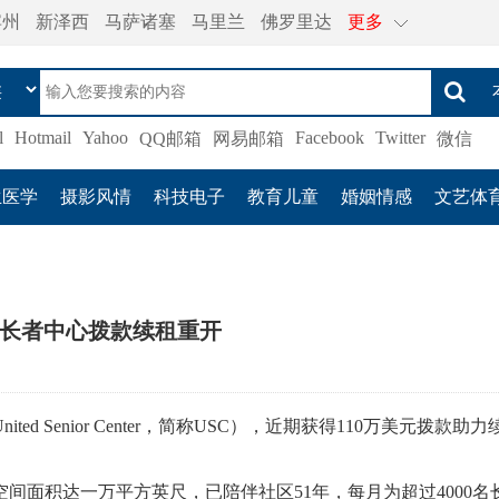
宾州
新泽西
马萨诸塞
马里兰
佛罗里达
更多
l
Hotmail
Yahoo
Facebook
Twitter
QQ邮箱
网易邮箱
微信
生医学
摄影风情
科技电子
教育儿童
婚姻情感
文艺体
长者中心拨款续租重开
 Senior Center，简称USC），近期获得110万美元拨款助力
间面积达一万平方英尺，已陪伴社区51年，每月为超过4000名