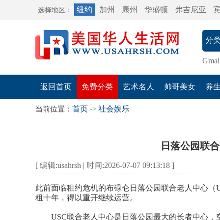
纽约
加州
康州
华盛顿
弗吉尼亚
选择地区：
Gmai
返回首页
免费分类
艺术名人
帅哥美女
养
首页
社会娱乐
当前位置：
->
日落公园联合
[ 编辑:usahrsh | 时间:2026-07-07 09:13:18 ]
此前面临租约危机的布碌仑日落公园联合老人中心（United
租十年，得以重开继续运营。
USC联合老人中心是日落公园最大的长者中心，空