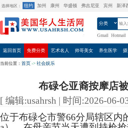
纽约
加州
康州
华盛顿
弗吉尼亚
宾州
新泽
选择地区：
Gmail
Hotmail
返回首页
免费分类
艺术名人
帅哥美女
养生医学
摄
首页
社会娱乐
当前位置：
->
布碌仑亚裔按摩店
[ 编辑:usahrsh | 时间:2026-06-03 
位于布碌仑市警66分局辖区内
a），在母亲节当天遭到持枪抢