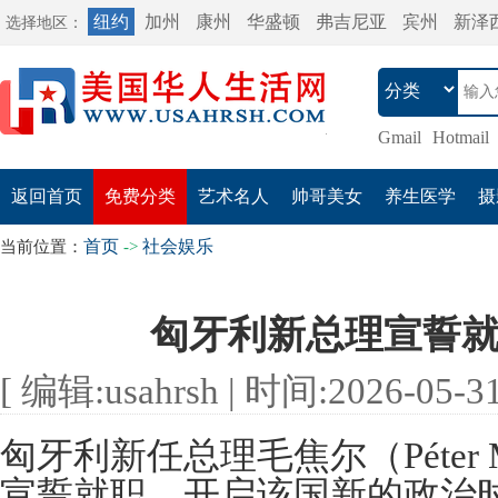
纽约
加州
康州
华盛顿
弗吉尼亚
宾州
新泽
选择地区：
Gmail
Hotmail
返回首页
免费分类
艺术名人
帅哥美女
养生医学
摄
首页
社会娱乐
当前位置：
->
匈牙利新总理宣誓
[ 编辑:usahrsh | 时间:2026-05-31 
匈牙利新任总理毛焦尔（Péter 
宣誓就职，开启该国新的政治时