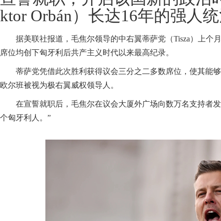
ktor Orbán）长达16年的强人
据美联社报道，毛焦尔领导的中右翼蒂萨党（Tisza）上个月
席位均创下匈牙利后共产主义时代以来最高纪录。
蒂萨党凭借此次胜利获得议会三分之二多数席位，使其能够
欧尔班被视为极右翼威权领导人。
在宣誓就职后，毛焦尔在议会大厦外广场向数万名支持者发
个匈牙利人。”