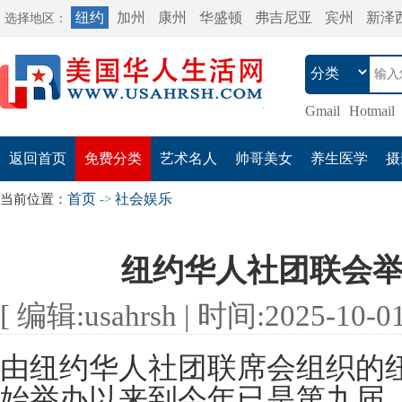
纽约
加州
康州
华盛顿
弗吉尼亚
宾州
新泽
选择地区：
Gmail
Hotmail
返回首页
免费分类
艺术名人
帅哥美女
养生医学
摄
首页
社会娱乐
当前位置：
->
纽约华人社团联会
[ 编辑:usahrsh | 时间:2025-10-01 
由纽约华人社团联席会组织的纽
始举办以来到今年已是第九届