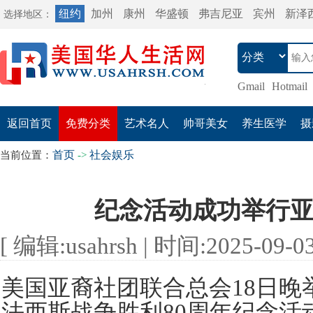
纽约
加州
康州
华盛顿
弗吉尼亚
宾州
新泽
选择地区：
Gmail
Hotmail
返回首页
免费分类
艺术名人
帅哥美女
养生医学
摄
首页
社会娱乐
当前位置：
->
纪念活动成功举行
[ 编辑:usahrsh | 时间:2025-09-03 
美国亚裔社团联合总会18日晚
法西斯战争胜利80周年纪念活