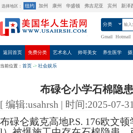
纽约
加州
康州
华盛顿
弗吉尼亚
宾州
新泽
选择地区：
Gmail
Hotmail
返回首页
免费分类
艺术名人
帅哥美女
养生医学
摄
首页
社会娱乐
当前位置：
->
布碌仑小学石棉隐
[ 编辑:usahrsh | 时间:2025-07-31 
布碌仑戴克高地P.S. 176欧文顿学校（
l）被爆施工中存在石棉隐患