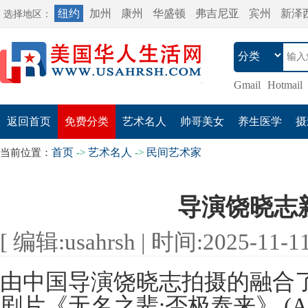
纽约
加州
康州
华盛顿
弗吉尼亚
宾州
新泽
选择地区：
Gmail
Hotmail
返回首页
免费分类
艺术名人
帅哥美女
养生医学
摄
首页
艺术名人
民间艺术家
当前位置：
->
->
导演饶晓志
[ 编辑:usahrsh | 时间:2025-11-11 
由中国导演饶晓志拍摄的融合
剧片《无名之辈:否极泰来》 (A Co