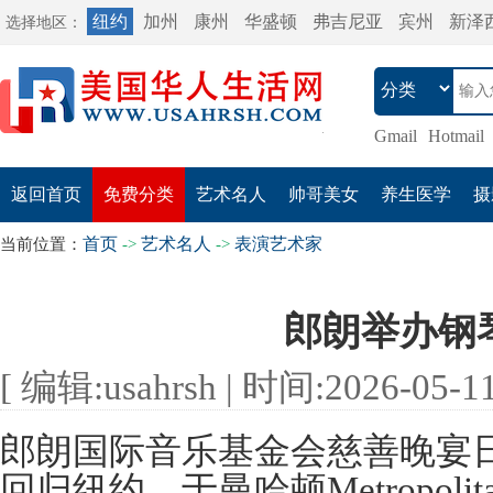
纽约
加州
康州
华盛顿
弗吉尼亚
宾州
新泽
选择地区：
Gmail
Hotmail
返回首页
免费分类
艺术名人
帅哥美女
养生医学
摄
首页
艺术名人
表演艺术家
当前位置：
->
->
郎朗举办钢
[ 编辑:usahrsh | 时间:2026-05-11 
郎朗国际音乐基金会慈善晚宴日
回归纽约，于曼哈顿Metropolit