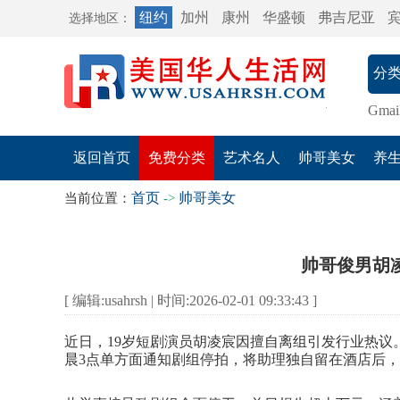
纽约
加州
康州
华盛顿
弗吉尼亚
选择地区：
Gmai
返回首页
免费分类
艺术名人
帅哥美女
养
首页
帅哥美女
当前位置：
->
帅哥俊男胡
[ 编辑:usahrsh | 时间:2026-02-01 09:33:43 ]
近日，19岁短剧演员胡凌宸因擅自离组引发行业热
晨3点单方面通知剧组停拍，将助理独自留在酒店后