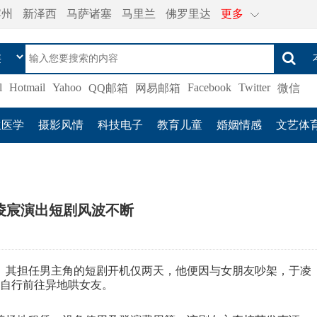
宾州
新泽西
马萨诸塞
马里兰
佛罗里达
更多
l
Hotmail
Yahoo
Facebook
Twitter
QQ邮箱
网易邮箱
微信
生医学
摄影风情
科技电子
教育儿童
婚姻情感
文艺体
凌宸演出短剧风波不断
议。其担任男主角的短剧开机仅两天，他便因与女朋友吵架，于凌
，自行前往异地哄女友。