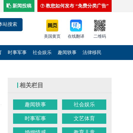
新闻投稿
教您如何发布 “免费分类广告”
美国黄页
在线翻译
二维码
育
时事军事
社会娱乐
趣闻轶事
法律移民
相关栏目
趣闻轶事
社会娱乐
时事军事
文艺体育
婚姻情感
教育儿童