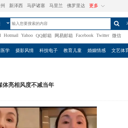
宾州
新泽西
马萨诸塞
马里兰
佛罗里达
更多
l
Hotmail
Yahoo
Facebook
Twitter
QQ邮箱
网易邮箱
微信
生医学
摄影风情
科技电子
教育儿童
婚姻情感
文艺体
媒体亮相风度不减当年