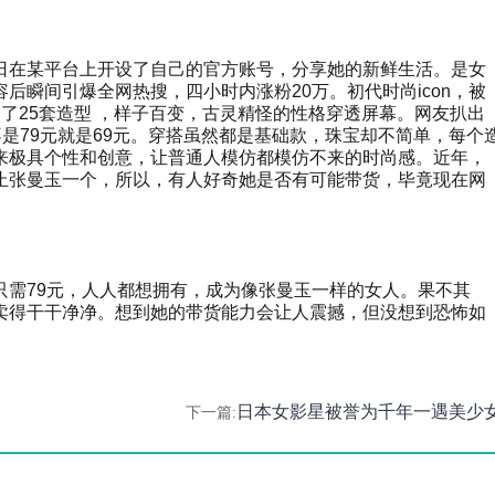
日在某平台上开设了自己的官方账号，分享她的新鲜生活。
是女
后瞬间引爆全网热搜，四小时内涨粉20万。初代时尚icon，被
了25套造型 ，样子百变，古灵精怪的性格穿透屏幕。网友扒出
是79元就是69元。穿搭虽然都是基础款，珠宝却不简单，每个
来极具个性和创意，让普通人模仿都模仿不来的时尚感。近年，
止张曼玉一个，所以，有人好奇她是否有可能带货，毕竟现在网
只需79元，人人都想拥有，成为像张曼玉一样的女人。果不其
卖得干干净净。想到她的带货能力会让人震撼，但没想到恐怖如
日本女影星被誉为千年一遇美少
下一篇: