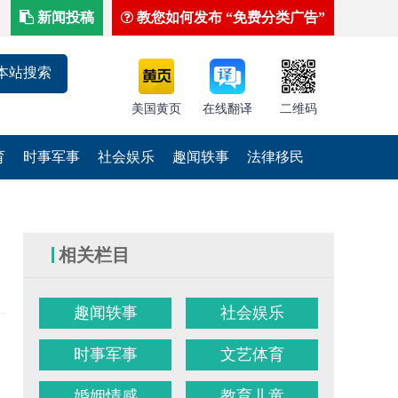
新闻投稿
教您如何发布 “免费分类广告”
美国黄页
在线翻译
二维码
育
时事军事
社会娱乐
趣闻轶事
法律移民
相关栏目
趣闻轶事
社会娱乐
时事军事
文艺体育
婚姻情感
教育儿童