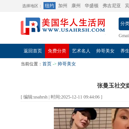
纽约
加州
康州
华盛顿
弗吉尼亚
选择地区：
Gmai
返回首页
免费分类
艺术名人
帅哥美女
养
首页
帅哥美女
当前位置：
->
张曼玉社交
[ 编辑:usahrsh | 时间:2025-12-11 09:44:06 ]