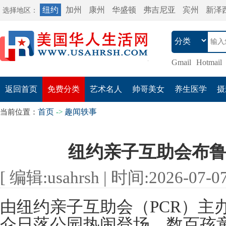
纽约
加州
康州
华盛顿
弗吉尼亚
宾州
新泽
选择地区：
Gmail
Hotmail
返回首页
免费分类
艺术名人
帅哥美女
养生医学
摄
首页
趣闻轶事
当前位置：
->
纽约亲子互助会布
[ 编辑:usahrsh | 时间:2026-07-07 
由纽约亲子互助会（PCR）主
仑日落公园热闹登场。数百孩