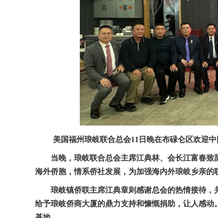
美国福州琅岐联合总会11日晚在布碌仑区欢迎
当晚，琅岐联合总会主席江典林、会长江富春致
海外侨胞，情系侨社发展，为加强海内外琅岐乡亲的
琅岐镇侨联主席江典章则感谢总会的热情接待，
给予琅岐侨商大厦的鼎力支持和慷慨捐助，让人感动
基地。