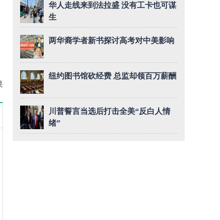
华人走线来到法拉盛 没有工卡也可谋
生
、江典萍、江
两华裔学者新书探讨高考对中美影响
纽约图书馆砍经费 总监却领百万薪酬
果
川普誓言当选后打击全美“反白人情
绪”