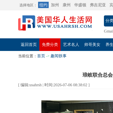
纽约
加州
康州
华盛顿
弗吉尼亚
选择地区：
Gmai
返回首页
免费分类
艺术名人
帅哥美女
养
首页
趣闻轶事
当前位置：
->
琅岐联合总会
[ 编辑:usahrsh | 时间:2026-07-06 08:38:02 ]