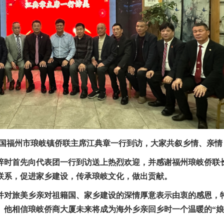
中国福州市琅岐镇侨联主席江典章一行到访，大家共叙乡情、亲情
辞时首先向代表团一行到访送上热烈欢迎，并感谢福州琅岐侨联
联系，促进家乡建设，传承琅岐文化，做出贡献。
并对旅美乡亲对祖籍国、家乡建设的深情厚意表示由衷的感恩，
。他相信琅岐侨商大厦未来将成为海外乡亲回乡时一个温暖的“娘