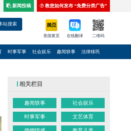
新闻投稿
教您如何发布 “免费分类广告”
美国黄页
在线翻译
二维码
育
时事军事
社会娱乐
趣闻轶事
法律移民
相关栏目
趣闻轶事
社会娱乐
时事军事
文艺体育
婚姻情感
教育儿童