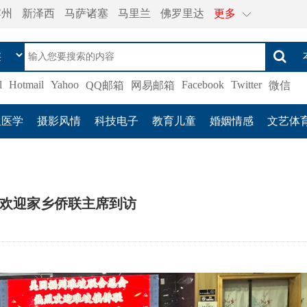
宾州
新泽西
马萨诸塞
马里兰
佛罗里达
更多
l
Hotmail
Yahoo
Facebook
Twitter
QQ邮箱
网易邮箱
微信
生医学
摄影风情
科技电子
教育儿童
婚姻情感
文艺体
欢迎家乡侨联主席到访