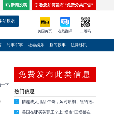
新闻投稿
教您如何发布 “免费分类广告”
美国黄页
在线翻译
二维码
育
时事军事
社会娱乐
趣闻轶事
法律移民
免费发布此类信息
顶一下
热门信息
仑
情趣成人用品 伟哥，延时喷剂，纽约送..
1
美国在哪买芙蓉王？上“烟市”国烟都在..
2