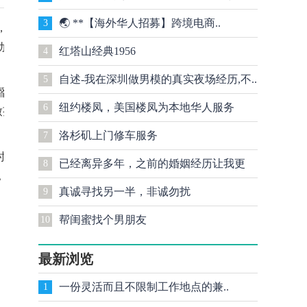
🌏 **【海外华人招募】跨境电商..
3
，学习如何预
动内容包括专
红塔山经典1956
4
自述-我在深圳做男模的真实夜场经历,不..
5
基督教角声布道
纽约楼凤，美国楼凤为本地华人服务
6
致茶点，让参
洛杉矶上门修车服务​
7
时，至角声福
已经离异多年，之前的婚姻经历让我更
8
。
真诚寻找另一半，非诚勿扰
9
加..
帮闺蜜找个男朋友
10
最新浏览
一份灵活而且不限制工作地点的兼..
1