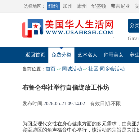
纽约
加州
康州
华盛顿
弗吉尼亚
选择地区：
Gmai
返回首页
免费分类
艺术名人
帅哥美女
养
首页
同城活动
社区·同乡会活动
当前位置：
->
->
布鲁仑华社举行自信绽放工作坊
发布时间:
2026-05-21 09:14:02
有效日期:不限
为回应现代女性在身心健康方面的多元需求，
由美亚
宾臣墟区的角声福音中心举行，该活动的宗旨是关注