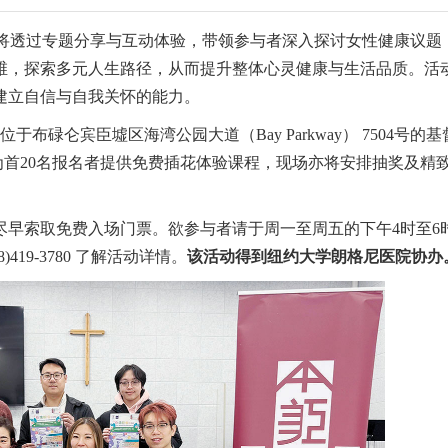
，将透过专题分享与互动体验，带领参与者深入探讨女性健康议题
维，探索多元人生路径，从而提升整体心灵健康与生活品质。活
建立自信与自我关怀的能力。
于布碌仑宾臣墟区海湾公园大道（Bay Parkway） 7504号的
为首20名报名者提供免费插花体验课程，现场亦将安排抽奖及精
尽早索取免费入场门票。欲参与者请于周一至周五的下午4时至6
19-3780 了解活动详情。
该活动得到纽约大学朗格尼医院协办