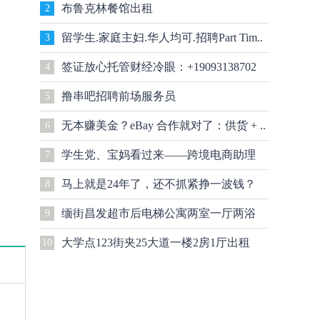
布鲁克林餐馆出租
2
留学生.家庭主妇.华人均可.招聘Part Tim..
3
签证放心托管财经冷眼：+19093138702
4
撸串吧招聘前场服务员
5
无本赚美金？eBay 合作就对了：供货 + ..
6
学生党、宝妈看过来——跨境电商助理
7
马上就是24年了，还不抓紧挣一波钱？
8
兼..
缅街昌发超市后电梯公寓两室一厅两浴
9
大学点123街夹25大道一楼2房1厅出租
10
1550..