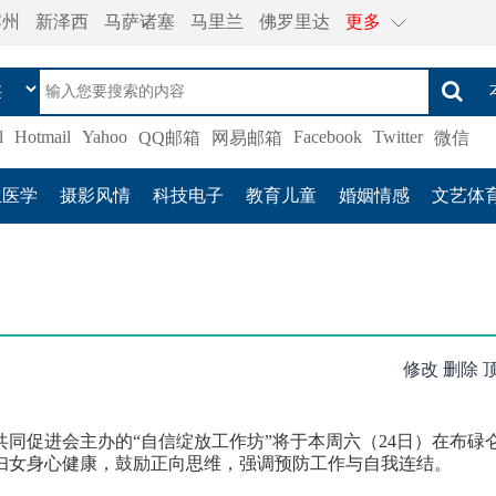
宾州
新泽西
马萨诸塞
马里兰
佛罗里达
更多
l
Hotmail
Yahoo
Facebook
Twitter
QQ邮箱
网易邮箱
微信
生医学
摄影风情
科技电子
教育儿童
婚姻情感
文艺体
修改
删除
共同促进会主办的“自信绽放工作
坊”将于本周六（24日）在布碌
妇女身心健康，鼓励正向思维，强调预防工作与自我连
结。