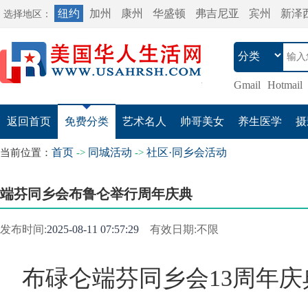
纽约
加州
康州
华盛顿
弗吉尼亚
宾州
新泽
选择地区：
Gmail
Hotmail
返回首页
免费分类
艺术名人
帅哥美女
养生医学
摄
首页
同城活动
社区·同乡会活动
当前位置：
->
->
端芬同乡会布鲁仑举行周年庆典
发布时间:
2025-08-11 07:57:29
有效日期:不限
布碌仑端芬同乡会13周年