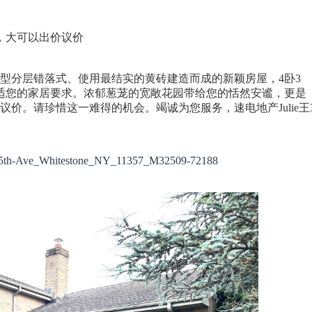
，大可以出价议价
型分层错落式、使用最结实的黄砖建造而成的新颖房屋，
4
卧
3
适您的家居要求。浓郁葱茏的宽敞花园带给您的恬然安谧，更是
议价。请珍惜这一难得的机会。竭诚为您服务，速电地产
Julie
王
404-25th-Ave_Whitestone_NY_11357_M32509-72188