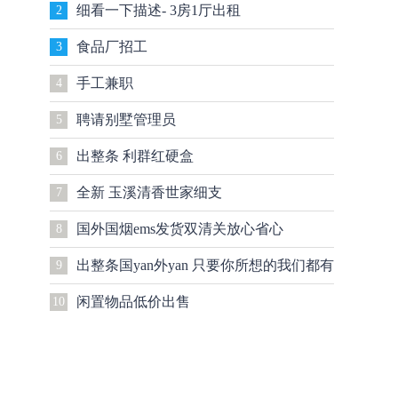
细看一下描述- 3房1厅出租
2
食品厂招工
3
手工兼职
4
聘请别墅管理员
5
出整条 利群红硬盒
6
全新 玉溪清香世家细支
7
国外国烟ems发货双清关放心省心
8
出整条国yan外yan 只要你所想的我们都有
9
闲置物品低价出售
10