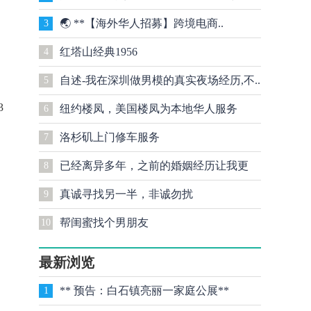
🌏 **【海外华人招募】跨境电商..
3
红塔山经典1956
4
自述-我在深圳做男模的真实夜场经历,不..
5
3
纽约楼凤，美国楼凤为本地华人服务
6
洛杉矶上门修车服务​
7
已经离异多年，之前的婚姻经历让我更
8
真诚寻找另一半，非诚勿扰
9
加..
帮闺蜜找个男朋友
10
最新浏览
** 预告：白石镇亮丽一家庭公展**
1