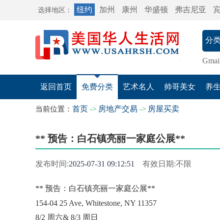
纽约
加州
康州
华盛顿
弗吉尼亚
选择地区：
Gmai
返回首页
免费分类
艺术名人
帅哥美女
养
首页
房地产交易
房屋买卖
当前位置：
->
->
** 预告：白石镇亮丽一家庭公展**
发布时间:
2025-07-31 09:12:51
有效日期:不限
**
预告：白石镇亮丽一家庭公展
**
154-04 25 Ave, Whitestone, NY 11357
8/2
周六
& 8/3
周日