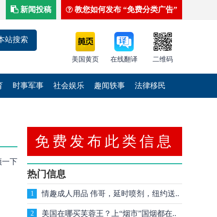
新闻投稿
教您如何发布 “免费分类广告”
美国黄页
在线翻译
二维码
育
时事军事
社会娱乐
趣闻轶事
法律移民
免费发布此类信息
顶一下
热门信息
情趣成人用品 伟哥，延时喷剂，纽约送..
1
美国在哪买芙蓉王？上“烟市”国烟都在..
2