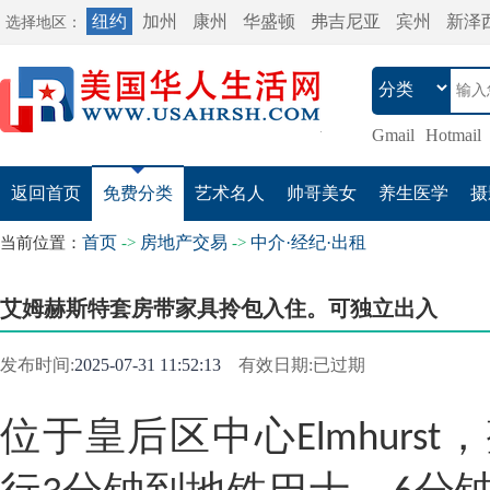
纽约
加州
康州
华盛顿
弗吉尼亚
宾州
新泽
选择地区：
Gmail
Hotmail
返回首页
免费分类
艺术名人
帅哥美女
养生医学
摄
首页
房地产交易
中介·经纪·出租
当前位置：
->
->
艾姆赫斯特套房带家具拎包入住。可独立出入
发布时间:
2025-07-31 11:52:13
有效日期:已过期
位于皇后区中心
Elmhur