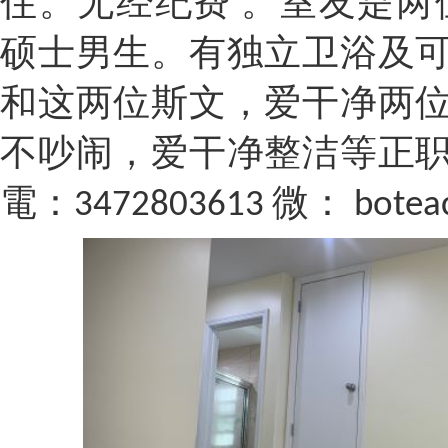
住
。无经纪费
。
室友是两
硕士
男生。有独立卫浴及
和这两位斯文，爱干净两
不吵闹，爱干净
整洁等正
電：
3472803613 微：
bote