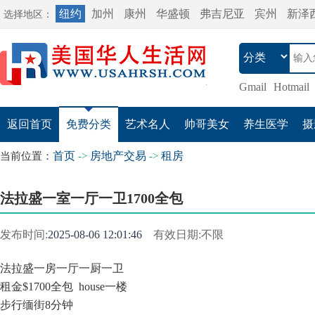
纽约
加州
康州
华盛顿
弗吉尼亚
宾州
新泽
选择地区：
Gmail
Hotmail
返回首页
免费分类
艺术名人
帅哥美女
养生医学
摄
首页
房地产交易
租房
当前位置：
->
->
法拉盛一室一厅一卫1700全包
发布时间:
2025-08-06 12:01:46
有效日期:不限
法拉盛一房一厅一厨一卫
租金$1700全包 house一楼
步行缅街8分钟