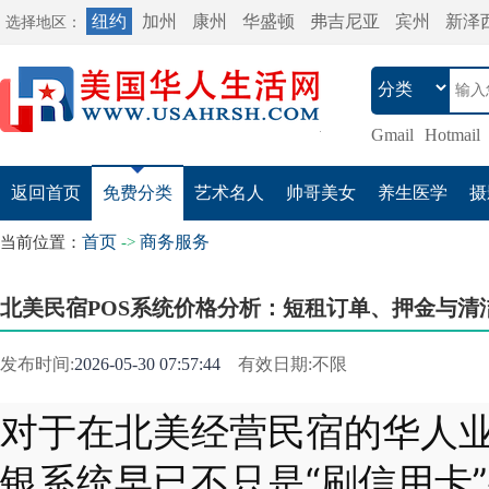
纽约
加州
康州
华盛顿
弗吉尼亚
宾州
新泽
选择地区：
Gmail
Hotmail
返回首页
免费分类
艺术名人
帅哥美女
养生医学
摄
首页
商务服务
当前位置：
->
北美民宿POS系统价格分析：短租订单、押金与清
发布时间:
2026-05-30 07:57:44
有效日期:不限
对于在北美经营民宿的华人
银系统早已不只是“刷信用卡