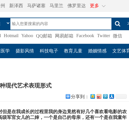
宾州
新泽西
马萨诸塞
马里兰
佛罗里达
更多
l
Hotmail
Yahoo
Facebook
Twitter
QQ邮箱
网易邮箱
微信
生医学
摄影风情
科技电子
教育儿童
婚姻情感
文艺体
种现代艺术表现形式
分享到：
村但是在我成长的过程里我的身边竟然有好几个喜欢看电影的农
前高级军官女儿的二婶，一个是自己的母亲，还有一个是在我童年