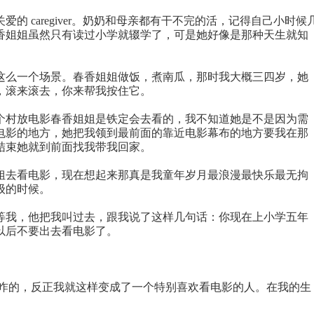
 caregiver。奶奶和母亲都有干不完的活，记得自己小时候
香姐姐虽然只有读过小学就辍学了，可是她好像是那种天生就知
这么一个场景。春香姐姐做饭，煮南瓜，那时我大概三四岁，她
，滚来滚去，你来帮我按住它。
个村放电影春香姐姐是铁定会去看的，我不知道她是不是因为需
电影的地方，她把我领到最前面的靠近电影幕布的地方要我在那
结束她就到前面找我带我回家。
姐去看电影，现在想起来那真是我童年岁月最浪漫最快乐最无拘
级的时候。
等我，他把我叫过去，跟我说了这样几句话：你现在上小学五年
以后不要出去看电影了。
是咋的，反正我就这样变成了一个特别喜欢看电影的人。在我的生