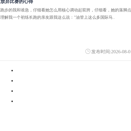
：放弃比赛的心得
腿跑步的我和谁急，仔细看她怎么用核心调动起双胯，仔细看，她的落脚
理解我一个初练长跑的亲友跟我这么说："油管上这么多国际马..
发布时间:2026-08-0
·
先把当下日子过好 美好未来可期
·
消磨在尘间烟火与书香间的岁月
·
在等着女儿长途飞行降落的时候
·
影响世界文明发展经典历史名著