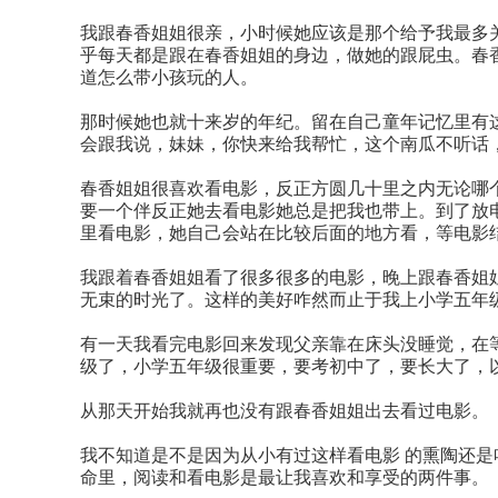
我跟春香姐姐很亲，小时候她应该是那个给予我最多关爱的
乎每天都是跟在春香姐姐的身边，做她的跟屁虫。春
道怎么带小孩玩的人。
那时候她也就十来岁的年纪。留在自己童年记忆里有
会跟我说，妹妹，你快来给我帮忙，这个南瓜不听话
春香姐姐很喜欢看电影，反正方圆几十里之内无论哪
要一个伴反正她去看电影她总是把我也带上。到了放
里看电影，她自己会站在比较后面的地方看，等电影
我跟着春香姐姐看了很多很多的电影，晚上跟春香姐
无束的时光了。这样的美好咋然而止于我上小学五年
有一天我看完电影回来发现父亲靠在床头没睡觉，在
级了，小学五年级很重要，要考初中了，要长大了，
从那天开始我就再也没有跟春香姐姐出去看过电影。
我不知道是不是因为从小有过这样看电影 的熏陶还
命里，阅读和看电影是最让我喜欢和享受的两件事。