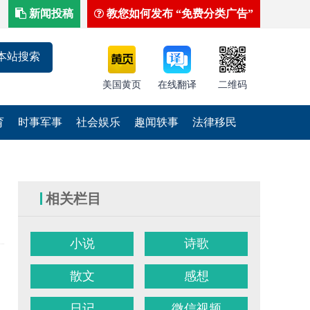
新闻投稿
教您如何发布 “免费分类广告”
美国黄页
在线翻译
二维码
育
时事军事
社会娱乐
趣闻轶事
法律移民
相关栏目
小说
诗歌
散文
感想
日记
微信视频