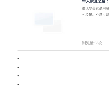
华人康复之路
谁说华美女是用
和步幅。不过可以
浏览量:36次
·
参加一个说跑就跑的马拉松比赛
·
酷爱电影这种现代艺术表现形式
·
在跨国集团公司工作过几点好处
·
人生感言：你是我生命的一束光