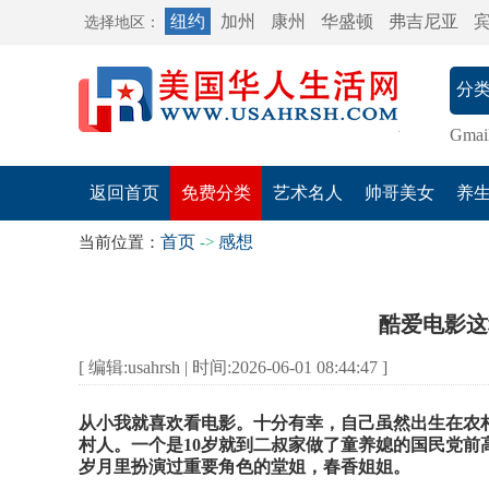
纽约
加州
康州
华盛顿
弗吉尼亚
选择地区：
Gmai
返回首页
免费分类
艺术名人
帅哥美女
养
首页
感想
当前位置：
->
酷爱电影这
[ 编辑:usahrsh | 时间:2026-06-01 08:44:47 ]
从小我就喜欢看电影。十分有幸，自己虽然出生在农
村人。一个是10岁就到二叔家做了童养媳的国民党
岁月里扮演过重要角色的堂姐，春香姐姐。